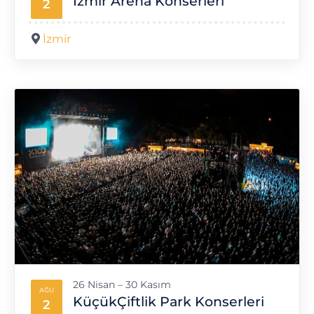
İzmir Arena Konserleri
2
İzmir
26 Nisan – 30 Kasım
AĞU
KüçükÇiftlik Park Konserleri
2