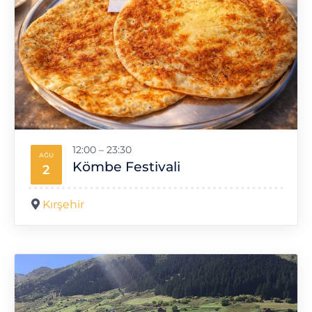
12:00
–
23:30
AĞU
Kömbe Festivali
2
Kırşehir