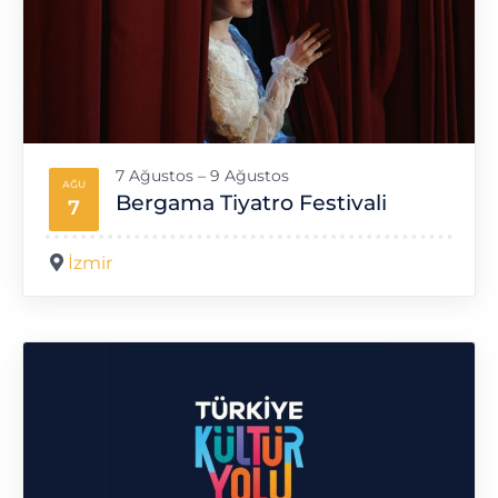
7 Ağustos – 9 Ağustos
AĞU
Bergama Tiyatro Festivali
7
İzmir