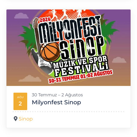
30 Temmuz – 2 Ağustos
AĞU
Milyonfest Sinop
2
Sinop