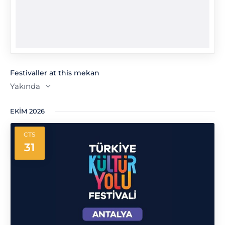
Festivaller at this mekan
Yakında
Tarih
EKIM 2026
seç.
CTS
31