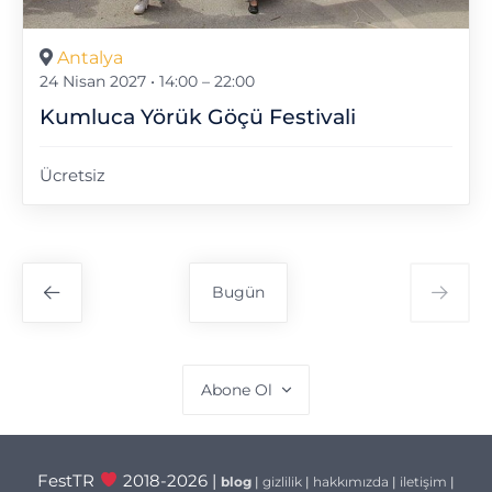
Antalya
24 Nisan 2027 • 14:00
–
22:00
Kumluca Yörük Göçü Festivali
Ücretsiz
Bugün
Abone Ol
FestTR
2018-2026 |
blog
|
gizlilik
|
hakkımızda
|
iletişim
|