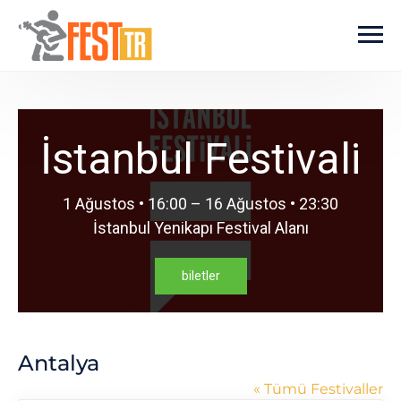
Ana içeriğe atla
İstanbul Festivali
1 Ağustos • 16:00 – 16 Ağustos • 23:30
İstanbul Yenikapı Festival Alanı
biletler
Antalya
« Tümü Festivaller