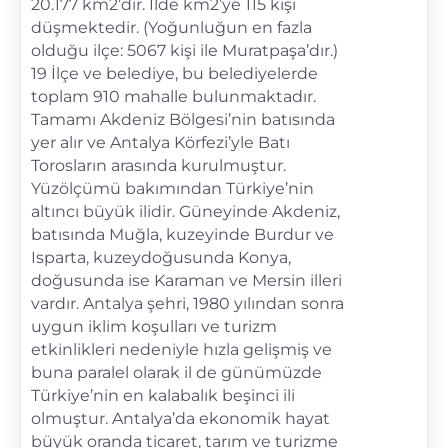
20.177 km2’dir. İlde km2’ye 115 kişi
düşmektedir. (Yoğunluğun en fazla
olduğu ilçe: 5067 kişi ile Muratpaşa’dır.)
19 İlçe ve belediye, bu belediyelerde
toplam 910 mahalle bulunmaktadır.
Tamamı Akdeniz Bölgesi’nin batısında
yer alır ve Antalya Körfezi’yle Batı
Torosların arasında kurulmuştur.
Yüzölçümü bakımından Türkiye’nin
altıncı büyük ilidir. Güneyinde Akdeniz,
batısında Muğla, kuzeyinde Burdur ve
Isparta, kuzeydoğusunda Konya,
doğusunda ise Karaman ve Mersin illeri
vardır. Antalya şehri, 1980 yılından sonra
uygun iklim koşulları ve turizm
etkinlikleri nedeniyle hızla gelişmiş ve
buna paralel olarak il de günümüzde
Türkiye’nin en kalabalık beşinci ili
olmuştur. Antalya’da ekonomik hayat
büyük oranda ticaret, tarım ve turizme