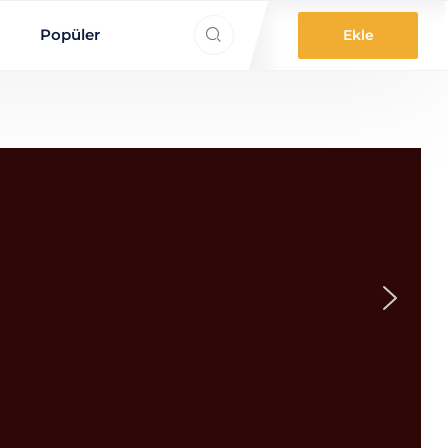
ne aradınız?
Popüler
Ekle