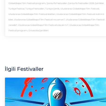
Göbeklitepe Film Festivali programı
,
Şanlıurfa Festivalleri
,
Şanlıurfa Festivalleri 2026
,
Şenlikler
,
Türkiye Festival
,
Türkiye Festivalleri
,
Türkiye Şenlik
,
Uluslararası Göbeklitepe Film Festivali
,
Uluslararası Göbeklitepe Film Festivali biletleri
,
Uluslararası Göbeklitepe Film Festivali indirimli
bilet
,
Uluslararası Göbeklitepe Film Festivali ne zaman?
,
Uluslararası Göbeklitepe Film Festivali
nerede?
,
Uluslararası Göbeklitepe Film Festivali olacak mı?
,
Uluslararası Göbeklitepe Film
Festivali programı
,
Üniversite Şenlikleri
İlgili Festivaller