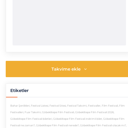
Takvime ekle
Etiketler
Bahar Şenlikleri
,
Festival Listesi
,
Festival Sitesi
,
Festival Takvimi
,
Festivaller
,
Film Festivali
,
Film
Festivalleri
,
Fuar Takvimi
,
Göbeklitepe Film Festivali
,
Göbeklitepe Film Festivali 2026
,
Göbeklitepe Film Festivali biletleri
,
Göbeklitepe Film Festivali indirimli bilet
,
Göbeklitepe Film
Festivali ne zaman?
,
Göbeklitepe Film Festivali nerede?
,
Göbeklitepe Film Festivali olacak mı?
,