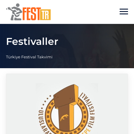
Ana içeriğe atla
Festivaller
Türkiye Festival Takvimi