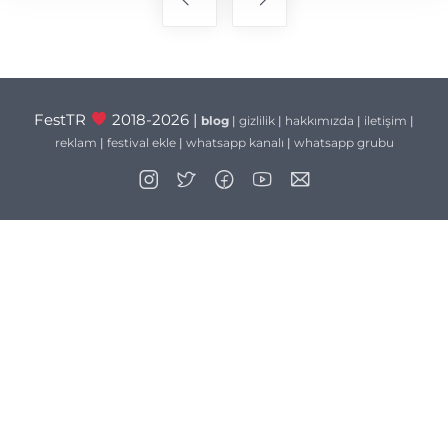
gezinmesi
FestTR
2018-2026 |
blog
|
gizlilik
|
hakkımızda
|
iletişim
|
reklam
|
festival ekle
|
whatsapp kanalı
|
whatsapp grubu