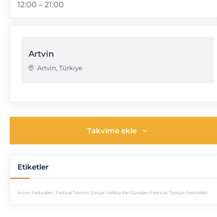
12:00 – 21:00
Artvin
Artvin
,
Türkiye
Takvime ekle
Etiketler
Artvin Festivalleri
,
Festival Takvimi
,
Şavşat Veliköy Kar Güreşleri Festivali
,
Türkiye Festivalleri