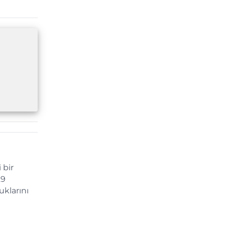
 bir
29
klarını