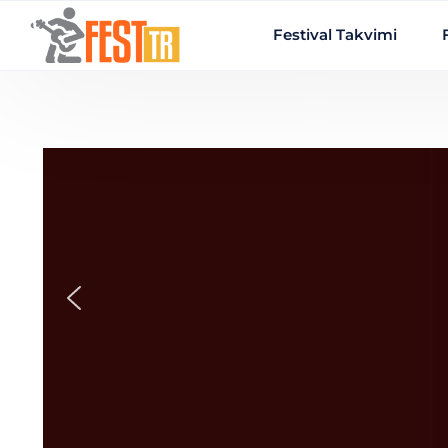
Ana içeriğe atla
Festival Takvimi