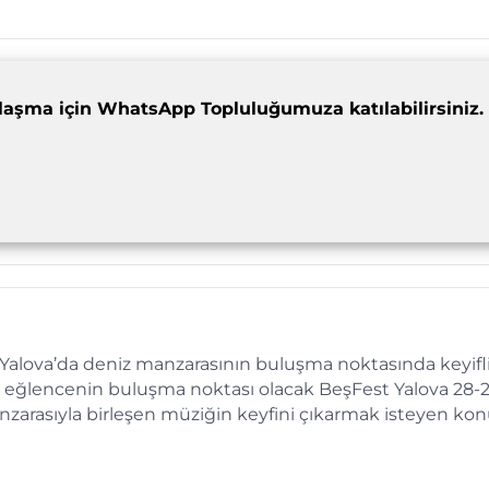
dımlaşma için WhatsApp Topluluğumuza katılabilirsiniz.
 Yalova’da deniz manzarasının buluşma noktasında keyifli
ik ve eğlencenin buluşma noktası olacak BeşFest Yalova 28-
zarasıyla birleşen müziğin keyfini çıkarmak isteyen konu