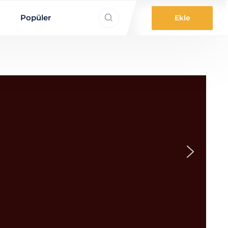
ne aradınız?
Popüler
Ekle