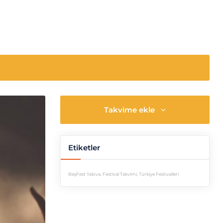
Takvime ekle
Etiketler
BeşFest Yalova
,
Festival Takvimi
,
Türkiye Festivalleri