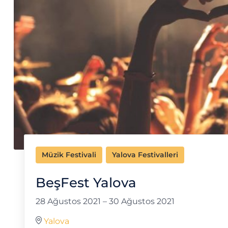
Müzik Festivali
Yalova Festivalleri
BeşFest Yalova
28 Ağustos 2021
–
30 Ağustos 2021
Yalova