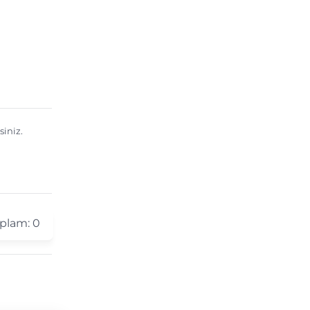
siniz.
plam:
0