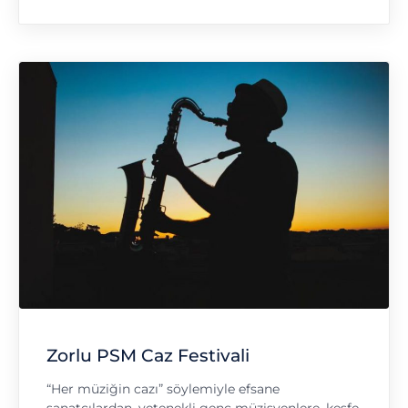
Zorlu PSM Caz Festivali
“Her müziğin cazı” söylemiyle efsane
sanatçılardan, yetenekli genç müzisyenlere, keşfe