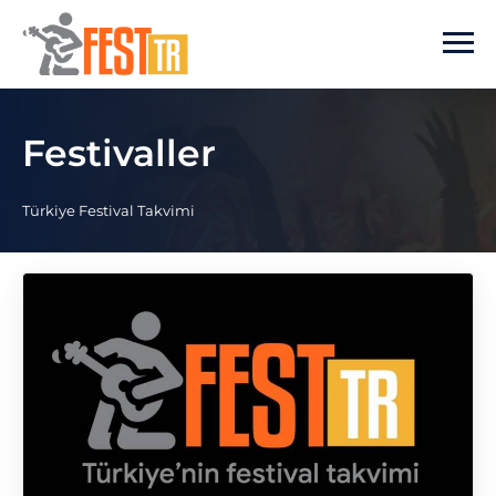
Ana içeriğe atla
Festivaller
Türkiye Festival Takvimi