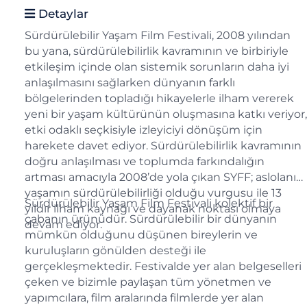
Detaylar
Sürdürülebilir Yaşam Film Festivali, 2008 yılından
bu yana, sürdürülebilirlik kavramının ve birbiriyle
etkileşim içinde olan sistemik sorunların daha iyi
anlaşılmasını sağlarken dünyanın farklı
bölgelerinden topladığı hikayelerle ilham vererek
yeni bir yaşam kültürünün oluşmasına katkı veriyor,
etki odaklı seçkisiyle izleyiciyi dönüşüm için
harekete davet ediyor. Sürdürülebilirlik kavramının
doğru anlaşılması ve toplumda farkındalığın
artması amacıyla 2008’de yola çıkan SYFF; aslolanın
yaşamın sürdürülebilirliği olduğu vurgusu ile 13
Sürdürülebilir Yaşam Film Festivali kolektif bir
yıldır ilham kaynağı ve dayanak noktası olmaya
çabanın ürünüdür. Sürdürülebilir bir dünyanın
devam ediyor.
mümkün olduğunu düşünen bireylerin ve
kuruluşların gönülden desteği ile
gerçekleşmektedir. Festivalde yer alan belgeselleri
çeken ve bizimle paylaşan tüm yönetmen ve
yapımcılara, film aralarında filmlerde yer alan