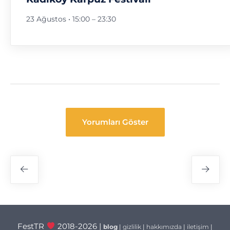
23 Ağustos • 15:00
–
23:30
Yorumları Göster
Festival
Navigasyon
FestTR
2018-2026 |
blog
|
gizlilik
|
hakkımızda
|
iletişim
|