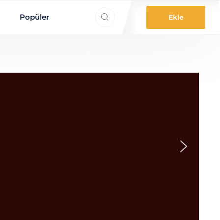
ne aradınız?
Popüler
Ekle