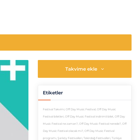
Takvime ekle
Etiketler
Festival Takvimi
,
Off Day Music Festival
,
Off Day Music
Festival biletleri
,
Off Day Music Festival indirimli bilet
,
Off Day
Music Festival ne zaman?
,
Off Day Music Festival nerede?
,
Off
Day Music Festival olacak mı?
,
Off Day Music Festival
programı
,
Şarköy Festivalleri
,
Tekirdağ Festivalleri
,
Türkiye