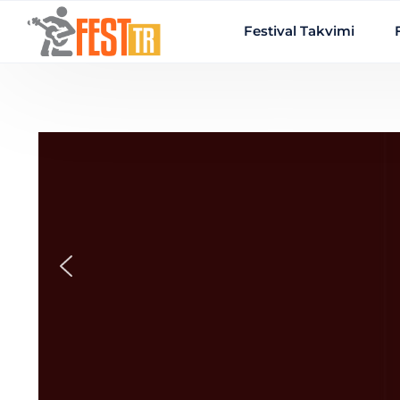
Ana içeriğe atla
Festival Takvimi