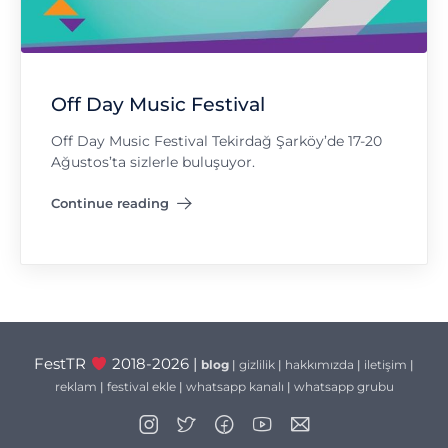
Off Day Music Festival
Off Day Music Festival Tekirdağ Şarköy’de 17-20
Ağustos’ta sizlerle buluşuyor.
Continue reading
"Off Day Music Festival"
FestTR
2018-2026 |
blog
|
gizlilik
|
hakkımızda
|
iletişim
|
reklam
|
festival ekle
|
whatsapp kanalı
|
whatsapp grubu