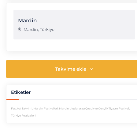
Mardin
Mardin
,
Türkiye
Takvime ekle
Etiketler
Festival Takvimi
,
Mardin Festivalleri
,
Mardin Uluslararası Çocuk ve Gençlik Tiyatro Festivali
,
Türkiye Festivalleri