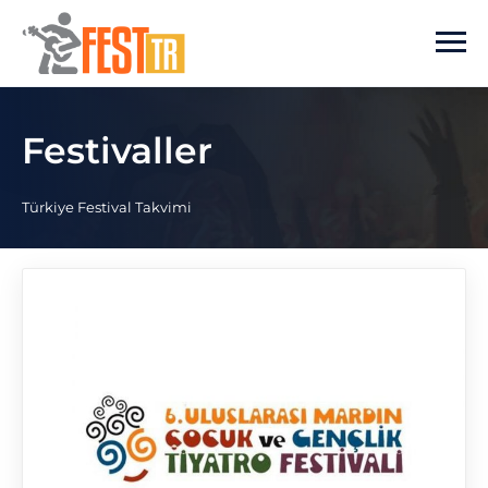
Ana içeriğe atla
Festivaller
Türkiye Festival Takvimi