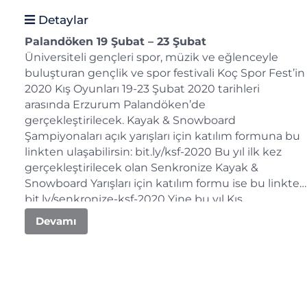
Detaylar
Palandöken 19 Şubat – 23 Şubat
Üniversiteli gençleri spor, müzik ve eğlenceyle
buluşturan gençlik ve spor festivali Koç Spor Fest’in
2020 Kış Oyunları 19-23 Şubat 2020 tarihleri
arasında Erzurum Palandöken’de
gerçekleştirilecek. Kayak & Snowboard
Şampiyonaları açık yarışları için katılım formuna bu
linkten ulaşabilirsin: bit.ly/ksf-2020 Bu yıl ilk kez
gerçekleştirilecek olan Senkronize Kayak &
Snowboard Yarışları için katılım formu ise bu linkte:
bit.ly/senkronize-ksf-2020 Yine bu yıl Kış
Oyunları’nda ilk kez gerçekleştirilecek olan Kar
Devamı
Voleybolu müsabakaları için talimatname ve katılım
formuna da bu linkten ulaşabilirsin: bit.ly/ksf-kar-
voleybolu