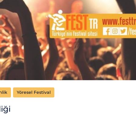
nlik
Yöresel Festival
iği