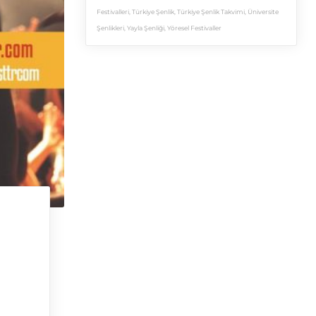
Festivalleri
,
Türkiye Şenlik
,
Türkiye Şenlik Takvimi
,
Üniversite
Şenlikleri
,
Yayla Şenliği
,
Yöresel Festivaller