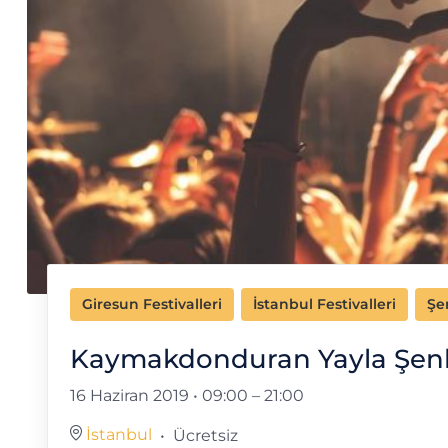
Giresun Festivalleri
İstanbul Festivalleri
Şe
Kaymakdonduran Yayla Şenl
16 Haziran 2019 • 09:00
–
21:00
İstanbul
Ücretsiz