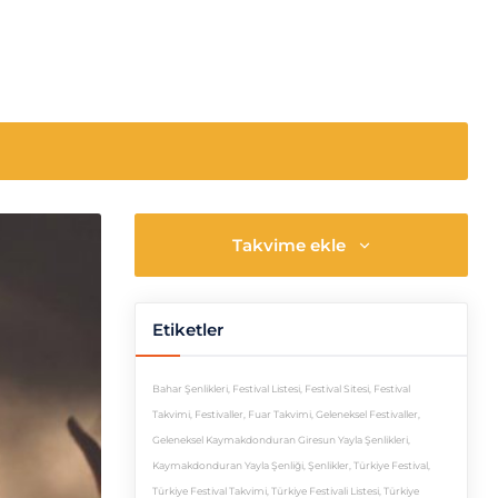
Takvime ekle
Etiketler
Bahar Şenlikleri
,
Festival Listesi
,
Festival Sitesi
,
Festival
Takvimi
,
Festivaller
,
Fuar Takvimi
,
Geleneksel Festivaller
,
Geleneksel Kaymakdonduran Giresun Yayla Şenlikleri
,
Kaymakdonduran Yayla Şenliği
,
Şenlikler
,
Türkiye Festival
,
Türkiye Festival Takvimi
,
Türkiye Festivali Listesi
,
Türkiye