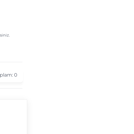
siniz.
plam:
0