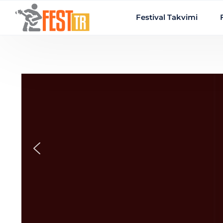
Ana içeriğe atla
Festival Takvimi