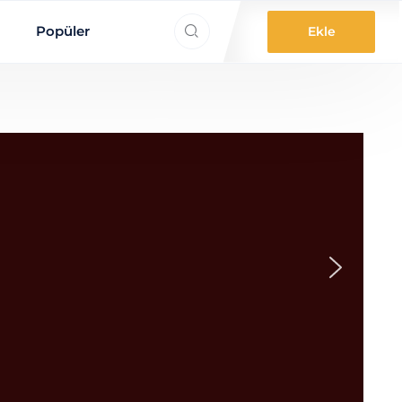
ne aradınız?
Popüler
Ekle