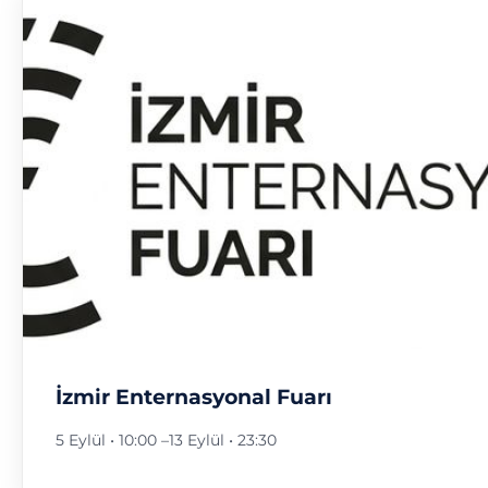
İzmir Enternasyonal Fuarı
5 Eylül • 10:00
–
13 Eylül • 23:30