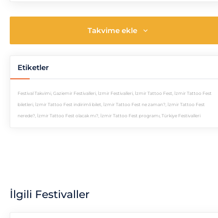
Takvime ekle
Etiketler
Festival Takvimi
,
Gaziemir Festivalleri
,
İzmir Festivalleri
,
İzmir Tattoo Fest
,
İzmir Tattoo Fest
biletleri
,
İzmir Tattoo Fest indirimli bilet
,
İzmir Tattoo Fest ne zaman?
,
İzmir Tattoo Fest
nerede?
,
İzmir Tattoo Fest olacak mı?
,
İzmir Tattoo Fest programı
,
Türkiye Festivalleri
İlgili Festivaller