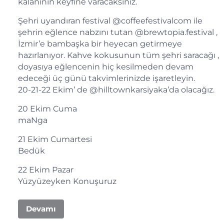
kalanının keyfine varacaksınız.
Şehri uyandıran festival @coffeefestivalcom ile
şehrin eğlence nabzını tutan @brewtopia.festival ,
İzmir’e bambaşka bir heyecan getirmeye
hazırlanıyor. Kahve kokusunun tüm şehri saracağı ,
doyasıya eğlencenin hiç kesilmeden devam
edeceği üç günü takvimlerinizde işaretleyin.
20-21-22 Ekim’ de @hilltownkarsiyaka’da olacağız.
20 Ekim Cuma
maNga
21 Ekim Cumartesi
Bedük
22 Ekim Pazar
Yüzyüzeyken Konuşuruz
Devamı