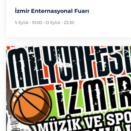
İzmir Enternasyonal Fuarı
5 Eylül • 10:00
–
13 Eylül • 23:30