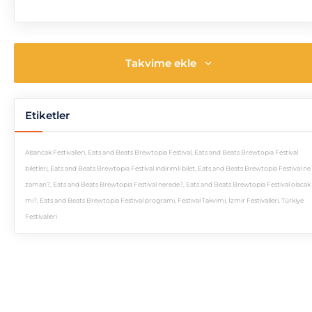
Takvime ekle
Etiketler
Alsancak Festivalleri
,
Eats and Beats Brewtopia Festival
,
Eats and Beats Brewtopia Festival
biletleri
,
Eats and Beats Brewtopia Festival indirimli bilet
,
Eats and Beats Brewtopia Festival ne
zaman?
,
Eats and Beats Brewtopia Festival nerede?
,
Eats and Beats Brewtopia Festival olacak
mı?
,
Eats and Beats Brewtopia Festival programı
,
Festival Takvimi
,
İzmir Festivalleri
,
Türkiye
Festivalleri