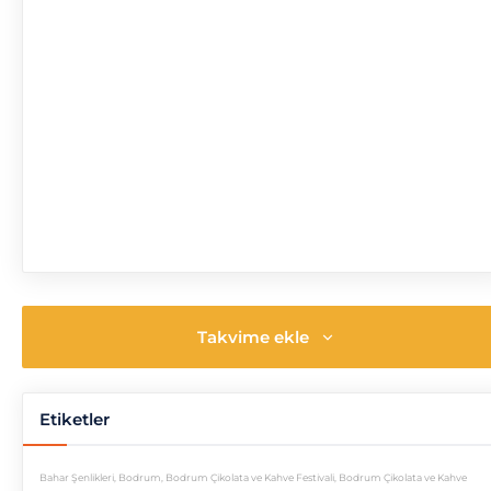
Takvime ekle
Etiketler
Bahar Şenlikleri
,
Bodrum
,
Bodrum Çikolata ve Kahve Festivali
,
Bodrum Çikolata ve Kahve