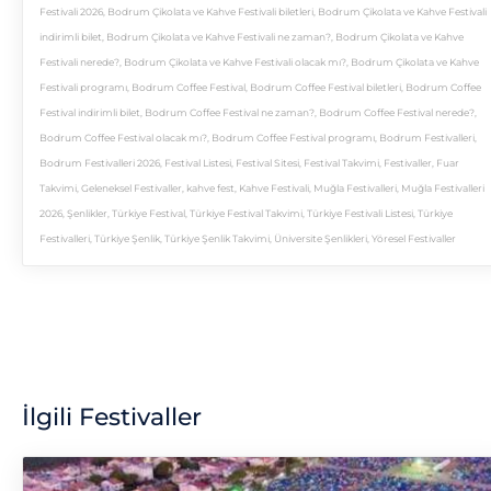
Festivali 2026
,
Bodrum Çikolata ve Kahve Festivali biletleri
,
Bodrum Çikolata ve Kahve Festivali
indirimli bilet
,
Bodrum Çikolata ve Kahve Festivali ne zaman?
,
Bodrum Çikolata ve Kahve
Festivali nerede?
,
Bodrum Çikolata ve Kahve Festivali olacak mı?
,
Bodrum Çikolata ve Kahve
Festivali programı
,
Bodrum Coffee Festival
,
Bodrum Coffee Festival biletleri
,
Bodrum Coffee
Festival indirimli bilet
,
Bodrum Coffee Festival ne zaman?
,
Bodrum Coffee Festival nerede?
,
Bodrum Coffee Festival olacak mı?
,
Bodrum Coffee Festival programı
,
Bodrum Festivalleri
,
Bodrum Festivalleri 2026
,
Festival Listesi
,
Festival Sitesi
,
Festival Takvimi
,
Festivaller
,
Fuar
Takvimi
,
Geleneksel Festivaller
,
kahve fest
,
Kahve Festivali
,
Muğla Festivalleri
,
Muğla Festivalleri
2026
,
Şenlikler
,
Türkiye Festival
,
Türkiye Festival Takvimi
,
Türkiye Festivali Listesi
,
Türkiye
Festivalleri
,
Türkiye Şenlik
,
Türkiye Şenlik Takvimi
,
Üniversite Şenlikleri
,
Yöresel Festivaller
İlgili Festivaller