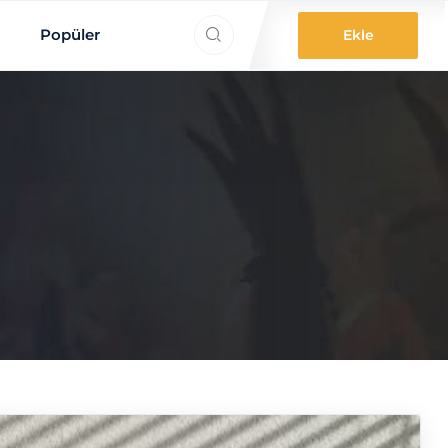
ne aradınız?
Popüler
Ekle