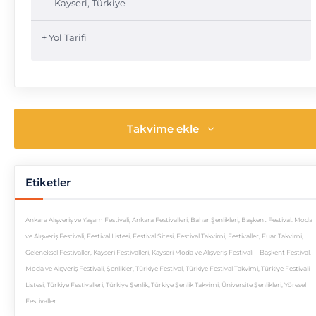
Kayseri
,
Türkiye
+ Yol Tarifi
Takvime ekle
Etiketler
Ankara Alışveriş ve Yaşam Festivali
,
Ankara Festivalleri
,
Bahar Şenlikleri
,
Başkent Festival: Moda
ve Alışveriş Festivali
,
Festival Listesi
,
Festival Sitesi
,
Festival Takvimi
,
Festivaller
,
Fuar Takvimi
,
Geleneksel Festivaller
,
Kayseri Festivalleri
,
Kayseri Moda ve Alışveriş Festivali – Başkent Festival
,
Moda ve Alışveriş Festivali
,
Şenlikler
,
Türkiye Festival
,
Türkiye Festival Takvimi
,
Türkiye Festivali
Listesi
,
Türkiye Festivalleri
,
Türkiye Şenlik
,
Türkiye Şenlik Takvimi
,
Üniversite Şenlikleri
,
Yöresel
Festivaller