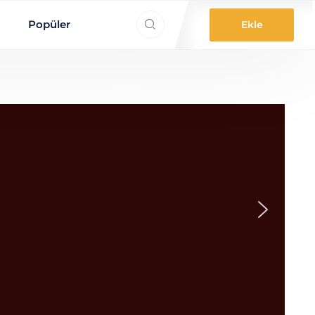
ne aradınız?
Popüler
Ekle