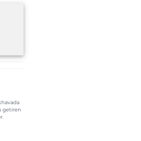
ıkhavada
s getiren
r.