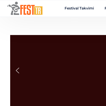
Ana içeriğe atla
Festival Takvimi