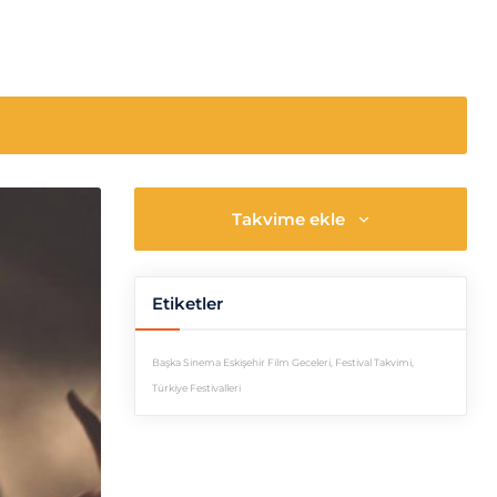
Takvime ekle
Etiketler
Başka Sinema Eskişehir Film Geceleri
,
Festival Takvimi
,
Türkiye Festivalleri