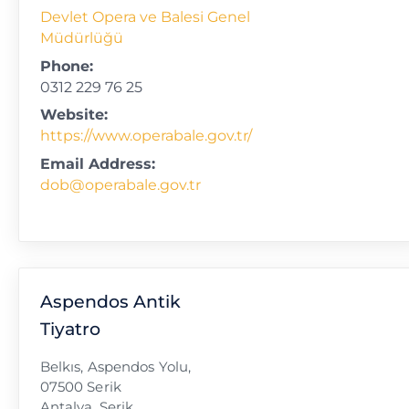
Devlet Opera ve Balesi Genel
Müdürlüğü
Phone:
0312 229 76 25
Website:
https://www.operabale.gov.tr/
Email Address:
dob@operabale.gov.tr
Aspendos Antik
Tiyatro
Belkıs, Aspendos Yolu,
07500 Serik
Antalya
,
Serik