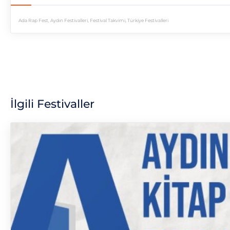
Ada Rap Fest
,
Aydın Festivalleri
,
Festival Takvimi
,
Türkiye Festivalleri
İlgili Festivaller