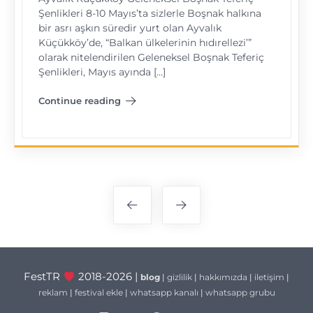
Şenlikleri 8-10 Mayıs’ta sizlerle Boşnak halkına
bir asrı aşkın süredir yurt olan Ayvalık
Küçükköy’de, “Balkan ülkelerinin hıdırellezi’”
olarak nitelendirilen Geleneksel Boşnak Teferiç
Şenlikleri, Mayıs ayında […]
Continue reading
"Ayvalık Küçükköy Teferiç Şenlikleri"
Yazı
gezinmesi
FestTR
2018-2026 |
blog
|
gizlilik
|
hakkımızda
|
iletişim
|
reklam
|
festival ekle
|
whatsapp kanalı
|
whatsapp grubu