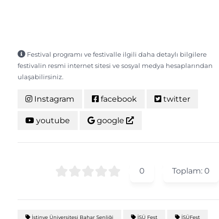
Festival programı ve festivalle ilgili daha detaylı bilgilere
festivalin resmi internet sitesi ve sosyal medya hesaplarından
ulaşabilirsiniz.
Instagram
facebook
twitter
youtube
google
0
Toplam:
0
İstinye Üniversitesi Bahar Şenliği
İSÜ Fest
İSÜFest