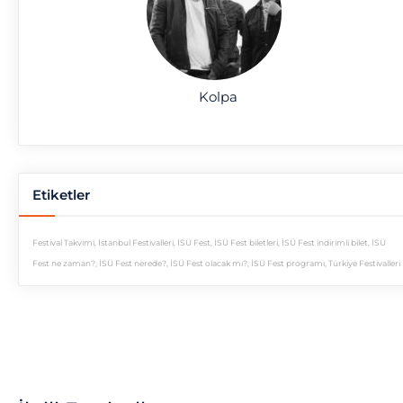
Kolpa
Etiketler
Festival Takvimi
,
İstanbul Festivalleri
,
İSÜ Fest
,
İSÜ Fest biletleri
,
İSÜ Fest indirimli bilet
,
İSÜ
Fest ne zaman?
,
İSÜ Fest nerede?
,
İSÜ Fest olacak mı?
,
İSÜ Fest programı
,
Türkiye Festivalleri