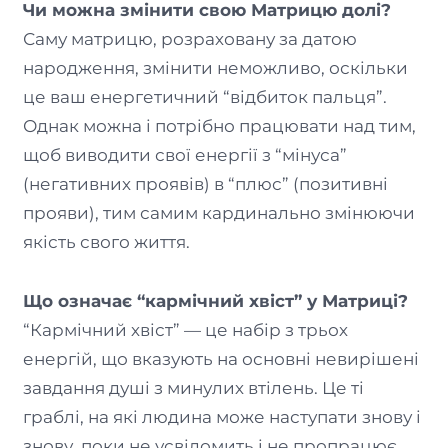
Чи можна змінити свою Матрицю долі?
Саму матрицю, розраховану за датою
народження, змінити неможливо, оскільки
це ваш енергетичний “відбиток пальця”.
Однак можна і потрібно працювати над тим,
щоб виводити свої енергії з “мінуса”
(негативних проявів) в “плюс” (позитивні
прояви), тим самим кардинально змінюючи
якість свого життя.
Що означає “кармічний хвіст” у Матриці?
“Кармічний хвіст” — це набір з трьох
енергій, що вказують на основні невирішені
завдання душі з минулих втілень. Це ті
граблі, на які людина може наступати знову і
знову, поки не усвідомить і не пропрацює