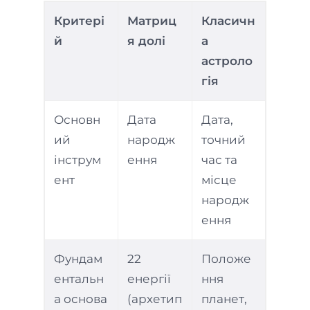
Критері
Матриц
Класичн
й
я долі
а
астроло
гія
Основн
Дата
Дата,
ий
народж
точний
інструм
ення
час та
ент
місце
народж
ення
Фундам
22
Положе
ентальн
енергії
ння
а основа
(архетип
планет,