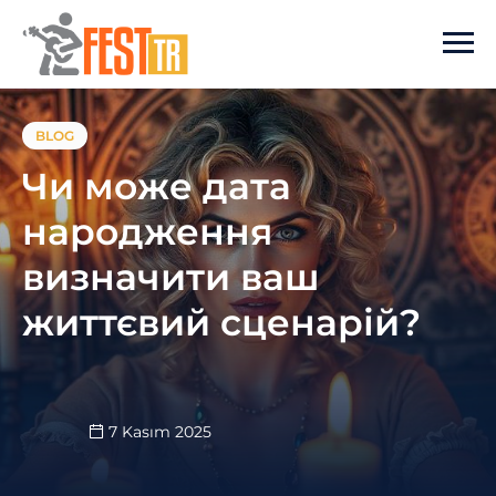
Ana içeriğe atla
BLOG
Чи може дата
народження
визначити ваш
життєвий сценарій?
7 Kasım 2025