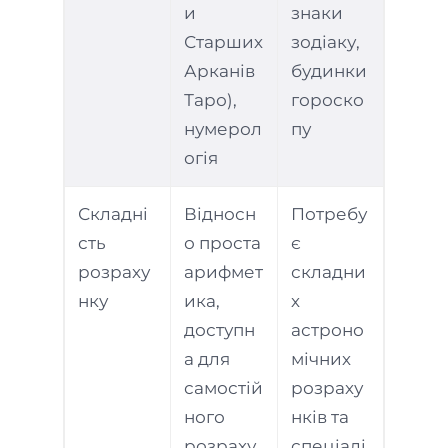
и
знаки
Старших
зодіаку,
Арканів
будинки
Таро),
гороско
нумерол
пу
огія
Складні
Відносн
Потребу
сть
о проста
є
розраху
арифмет
складни
нку
ика,
х
доступн
астроно
а для
мічних
самостій
розраху
ного
нків та
розраху
спеціалі