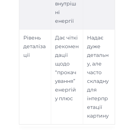
внутріш
ні
енергії
Рівень
Дає чіткі
Надає
деталіза
рекомен
дуже
ції
дації
детальн
щодо
у, але
“прокач
часто
ування”
складну
енергій
для
у плюс
інтерпр
етації
картину