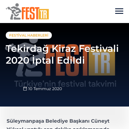
Ana içeriğe atla
FESTIVAL HABERLERI
Tekirdağ Kiraz Festivali
2020 İptal Edildi
10 Temmuz 2020
Süleymanpaşa Belediye Başkanı Cüneyt