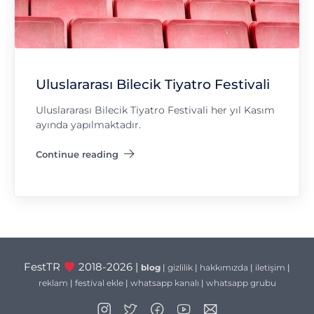
Uluslararası Bilecik Tiyatro Festivali
Uluslararası Bilecik Tiyatro Festivali her yıl Kasım
ayında yapılmaktadır.
Continue reading
"Uluslararası Bilecik Tiyatro Festivali"
FestTR
2018-2026 |
blog
|
gizlilik
|
hakkımızda
|
iletişim
|
reklam
|
festival ekle
|
whatsapp kanalı
|
whatsapp grubu