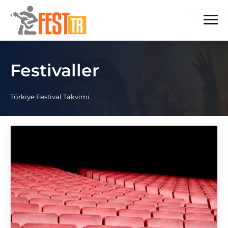
Ana içeriğe atla
Festivaller
Türkiye Festival Takvimi