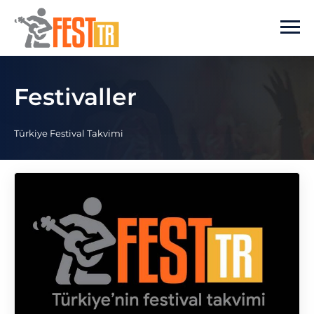
Ana içeriğe atla
Festivaller
Türkiye Festival Takvimi