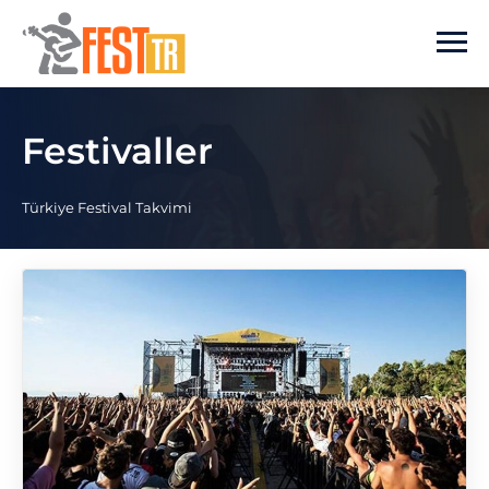
Ana içeriğe atla
Festivaller
Türkiye Festival Takvimi