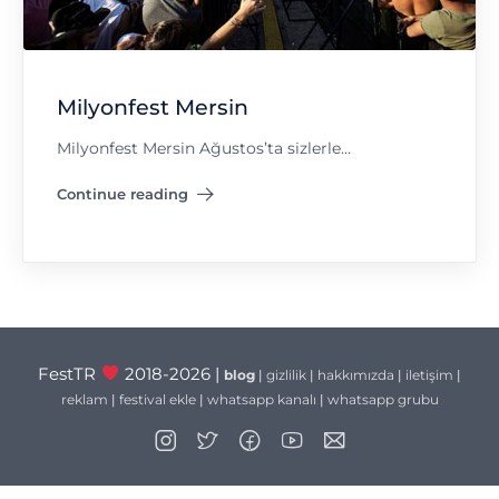
Milyonfest Mersin
Milyonfest Mersin Ağustos’ta sizlerle…
Continue reading
"Milyonfest Mersin"
FestTR
2018-2026 |
blog
|
gizlilik
|
hakkımızda
|
iletişim
|
reklam
|
festival ekle
|
whatsapp kanalı
|
whatsapp grubu