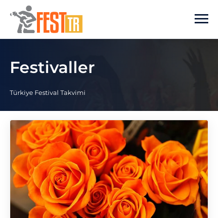
Ana içeriğe atla
Festivaller
Türkiye Festival Takvimi