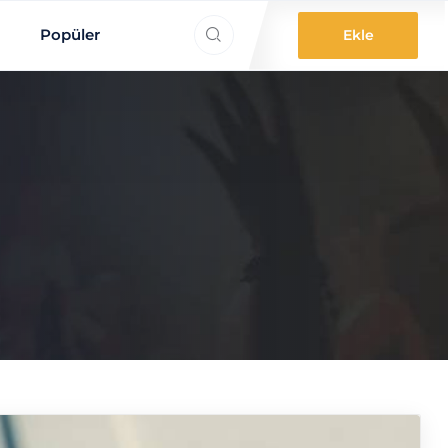
ne aradınız?
Popüler
Ekle