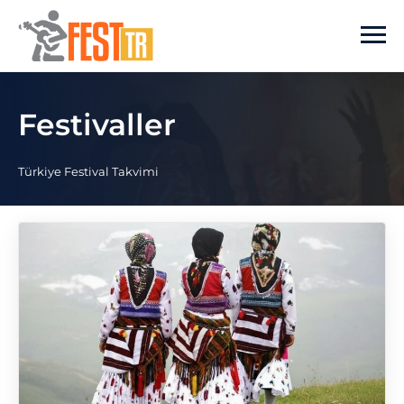
Ana içeriğe atla
Festivaller
Türkiye Festival Takvimi