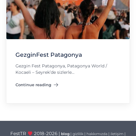
GezginFest Patagonya
Gezgin Fest Patagonya, Patagonya World /
Kocaeli – Seyrek’de sizlerle…
Continue reading
"GezginFest Patagonya"
FestTR
2018-2026 |
blog
|
gizlilik
|
hakkımızda
|
iletişim
|