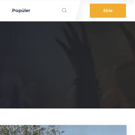
ne aradınız?
Popüler
Ekle