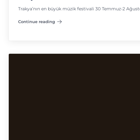
Trakya’nın en büyük müzik festivali 30 Temmuz-2 Ağustos
Continue reading
"Trakya Müzik Festivali"