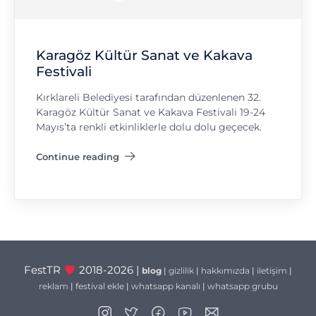
Karagöz Kültür Sanat ve Kakava
Festivali
Kırklareli Belediyesi tarafından düzenlenen 32.
Karagöz Kültür Sanat ve Kakava Festivali 19-24
Mayıs’ta renkli etkinliklerle dolu dolu geçecek.
Continue reading
"Karagöz Kültür Sanat ve Kakava Festivali"
FestTR
2018-2026 |
blog
|
gizlilik
|
hakkımızda
|
iletişim
|
reklam
|
festival ekle
|
whatsapp kanalı
|
whatsapp grubu