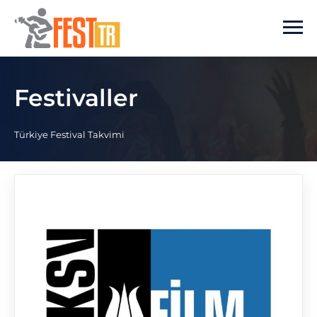
Ana içeriğe atla
Festivaller
Türkiye Festival Takvimi