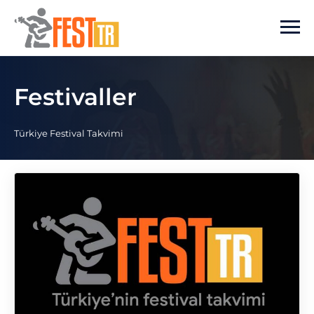
Ana içeriğe atla
Festivaller
Türkiye Festival Takvimi