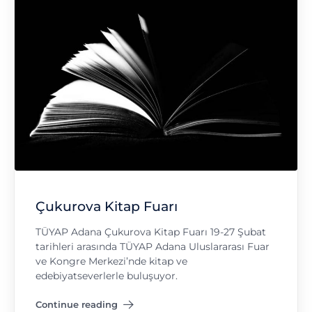
Çukurova Kitap Fuarı
TÜYAP Adana Çukurova Kitap Fuarı 19-27 Şubat
tarihleri arasında TÜYAP Adana Uluslararası Fuar
ve Kongre Merkezi’nde kitap ve
edebiyatseverlerle buluşuyor.
Continue reading
"Çukurova Kitap Fuarı"