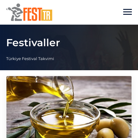
Ana içeriğe atla
Festivaller
Türkiye Festival Takvimi