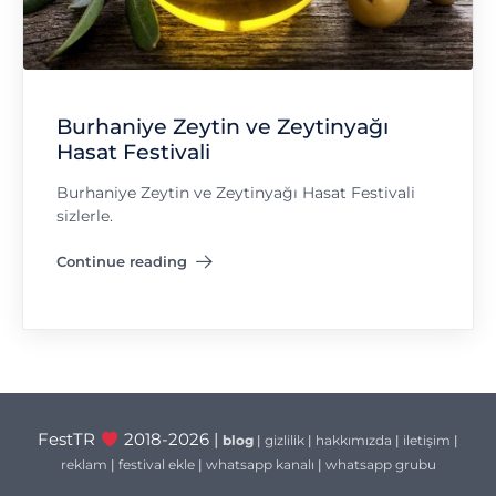
Burhaniye Zeytin ve Zeytinyağı
Hasat Festivali
Burhaniye Zeytin ve Zeytinyağı Hasat Festivali
sizlerle.
Continue reading
"Burhaniye Zeytin ve Zeytinyağı Hasat Festivali"
FestTR
2018-2026 |
blog
|
gizlilik
|
hakkımızda
|
iletişim
|
reklam
|
festival ekle
|
whatsapp kanalı
|
whatsapp grubu