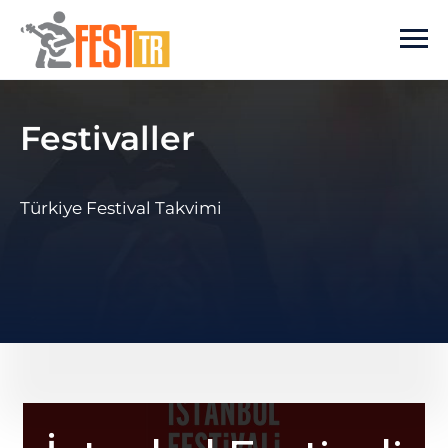
Ana içeriğe atla
Festivaller
Türkiye Festival Takvimi