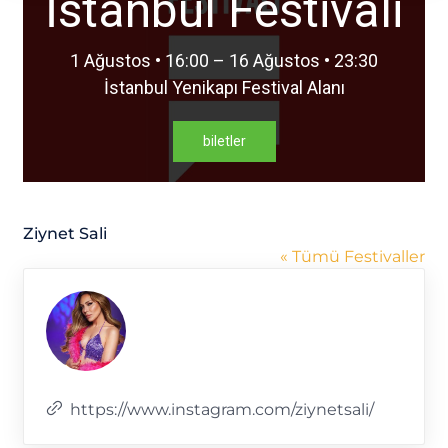
İstanbul Festivali
1 Ağustos • 16:00 – 16 Ağustos • 23:30
İstanbul Yenikapı Festival Alanı
biletler
Ziynet Sali
« Tümü Festivaller
Web
https://www.instagram.com/ziynetsali/
sitesi