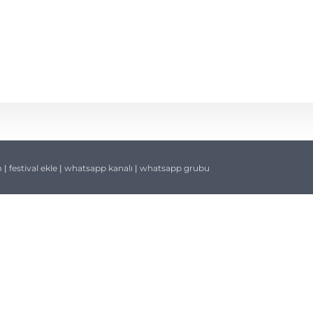
m
|
festival ekle
|
whatsapp kanalı
|
whatsapp grubu