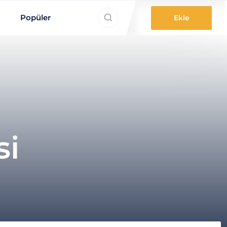
ne aradınız?
Popüler
Ekle
si