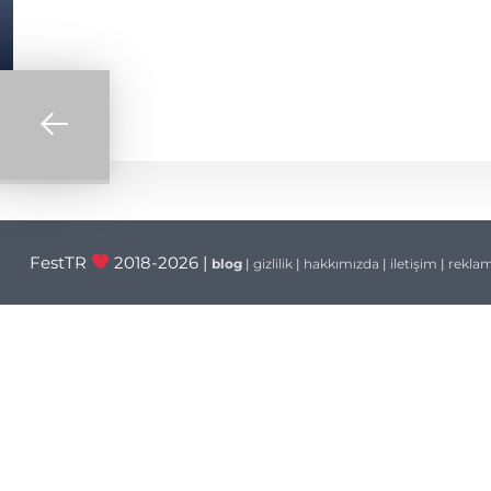
Yazı
gezinmesi
FestTR
2018-2026 |
blog
|
gizlilik
|
hakkımızda
|
iletişim
|
rekla