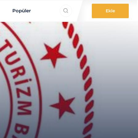
ne aradınız?
Popüler
Ekle