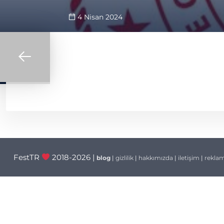
4 Nisan 2024
Yazı
gezinmesi
FestTR
2018-2026 |
blog
|
gizlilik
|
hakkımızda
|
iletişim
|
rekla