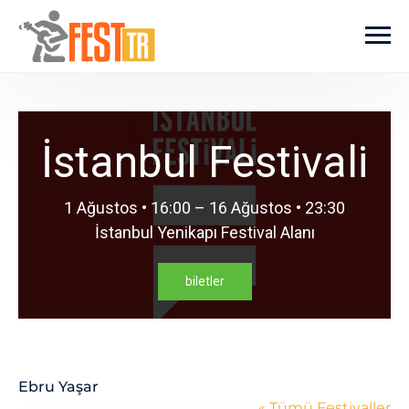
Ana içeriğe atla
İstanbul Festivali
1 Ağustos • 16:00 – 16 Ağustos • 23:30
İstanbul Yenikapı Festival Alanı
biletler
Ebru Yaşar
« Tümü Festivaller