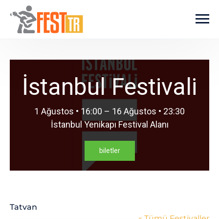
Ana içeriğe atla
İstanbul Festivali
1 Ağustos • 16:00 – 16 Ağustos • 23:30
İstanbul Yenikapı Festival Alanı
biletler
Tatvan
« Tümü Festivaller