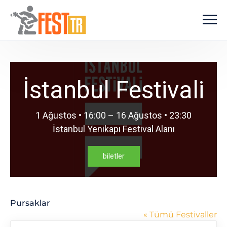
Ana içeriğe atla
İstanbul Festivali
1 Ağustos • 16:00 – 16 Ağustos • 23:30
İstanbul Yenikapı Festival Alanı
biletler
Pursaklar
« Tümü Festivaller