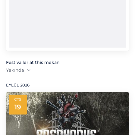
Festivaller at this mekan
Yakında
Tarih
EYLÜL 2026
seç.
CTS
19