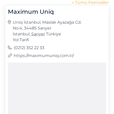
« Tümü Festivaller
Maximum Uniq
Adres
Uniq İstanbul, Maslak Ayazağa Cd.
No:4, 34485 Sarıyer
İstanbul
,
Sarıyer
Türkiye
Yol Tarifi
Telefon
(0212) 352 22 33
Web
https://maximumuniq.com.tr/
sitesi