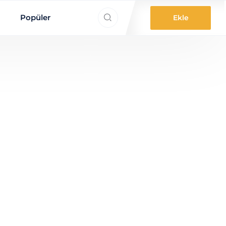
ne aradınız?
Popüler
Ekle