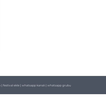
m
|
festival ekle
|
whatsapp kanalı
|
whatsapp grubu