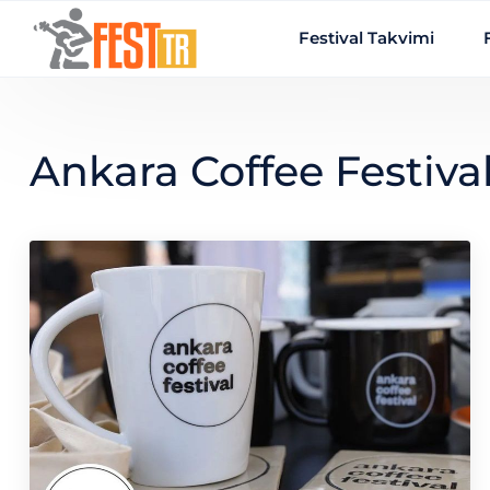
Ana içeriğe atla
Festival Takvimi
Ankara Coffee Festiva