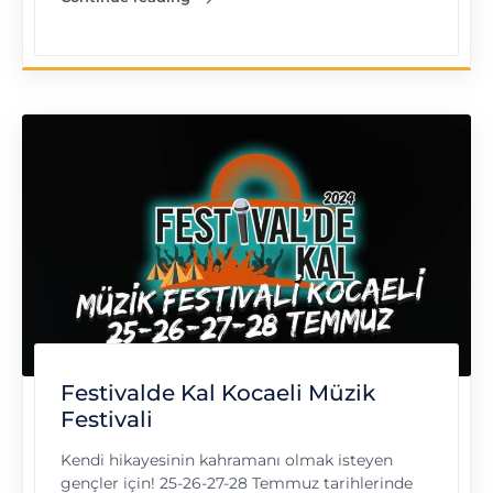
"Bi Büyük Gastronomi Meze Festivali"
Festivalde Kal Kocaeli Müzik
Festivali
Kendi hikayesinin kahramanı olmak isteyen
gençler için! 25-26-27-28 Temmuz tarihlerinde