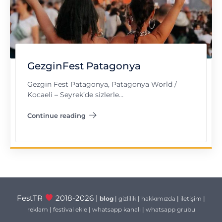
GezginFest Patagonya
Gezgin Fest Patagonya, Patagonya World /
Kocaeli – Seyrek’de sizlerle…
Continue reading
"GezginFest Patagonya"
FestTR
2018-2026 |
blog
|
gizlilik
|
hakkımızda
|
iletişim
|
reklam
|
festival ekle
|
whatsapp kanalı
|
whatsapp grubu