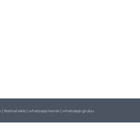
m
|
festival ekle
|
whatsapp kanalı
|
whatsapp grubu