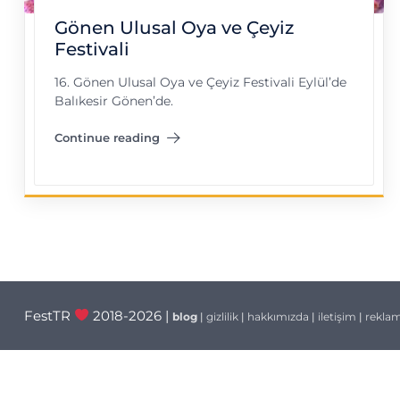
Gönen Ulusal Oya ve Çeyiz
Festivali
16. Gönen Ulusal Oya ve Çeyiz Festivali Eylül’de
Balıkesir Gönen’de.
Continue reading
"Gönen Ulusal Oya ve Çeyiz Festivali"
FestTR
2018-2026 |
blog
|
gizlilik
|
hakkımızda
|
iletişim
|
rekla