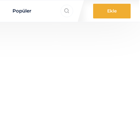
ne aradınız?
Popüler
Ekle