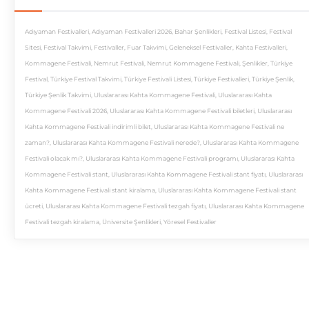
Adıyaman Festivalleri
,
Adıyaman Festivalleri 2026
,
Bahar Şenlikleri
,
Festival Listesi
,
Festival
Sitesi
,
Festival Takvimi
,
Festivaller
,
Fuar Takvimi
,
Geleneksel Festivaller
,
Kahta Festivalleri
,
Kommagene Festivali
,
Nemrut Festivali
,
Nemrut Kommagene Festivali
,
Şenlikler
,
Türkiye
Festival
,
Türkiye Festival Takvimi
,
Türkiye Festivali Listesi
,
Türkiye Festivalleri
,
Türkiye Şenlik
,
Türkiye Şenlik Takvimi
,
Uluslararası Kahta Kommagene Festivali
,
Uluslararası Kahta
Kommagene Festivali 2026
,
Uluslararası Kahta Kommagene Festivali biletleri
,
Uluslararası
Kahta Kommagene Festivali indirimli bilet
,
Uluslararası Kahta Kommagene Festivali ne
zaman?
,
Uluslararası Kahta Kommagene Festivali nerede?
,
Uluslararası Kahta Kommagene
Festivali olacak mı?
,
Uluslararası Kahta Kommagene Festivali programı
,
Uluslararası Kahta
Kommagene Festivali stant
,
Uluslararası Kahta Kommagene Festivali stant fiyatı
,
Uluslararası
Kahta Kommagene Festivali stant kiralama
,
Uluslararası Kahta Kommagene Festivali stant
ücreti
,
Uluslararası Kahta Kommagene Festivali tezgah fiyatı
,
Uluslararası Kahta Kommagene
Festivali tezgah kiralama
,
Üniversite Şenlikleri
,
Yöresel Festivaller